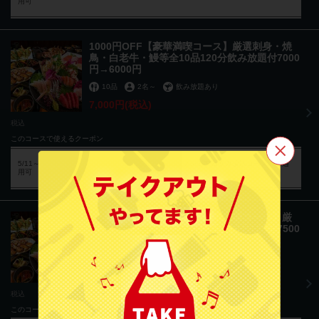
用可
1000円OFF【豪華満喫コース】厳選刺身・焼
鳥・白老牛・鰻等全10品120分飲み放題付7000
円→6000円
10品
2名
～
飲み放題あり
7,000円
(税込)
税込
このコースで使えるクーポン
5/11～コース限定【ご来店人数×1000円OFF！】※プレミアム飲み放題コースにも適
用可
この店舗情報をシェアする
1000円OFFプレ飲み放【豪華満喫コース】厳
焼き鳥・海鮮 居酒屋 鳥太郎 手稲店
選刺身・焼鳥・白老牛・鰻等全10品120分7500
北海道札幌市手稲区手稲本町１条３‐５‐３
円→6500円
https://toritaro-teine.owst.jp/
10品
2名
～
飲み放題あり
7,500円
(税込)
お店情報をコピー
税込
このコースで使えるクーポン