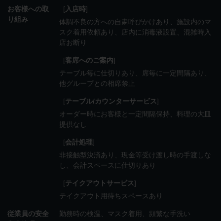
お客様への取
[
入店時
]
り組み
体調不良の方への自粛呼びかけあり
施設内のマ
スク着用依頼あり
店内に消毒液設置
混雑時入
店お断り
[
客席へのご案内
]
テーブル毎に仕切りあり
席毎に一定間隔あり
他グループとの相席禁止
[
テーブル/カウンターサービス
]
オーダー時にお客様と一定間隔保持
料理の大皿
提供なし
[
会計処理
]
非接触型決済あり
現金等受け渡し時の手渡しな
し
会計スペースに仕切りあり
[
テイクアウトサービス
]
テイクアウト用待ちスペースあり
従業員の安全
勤務時の検温
マスク着用
頻繁な手洗い