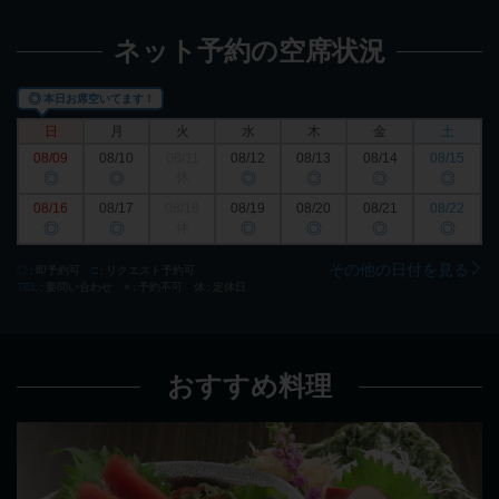
ネット予約の空席状況
◎
本日お席空いてます！
日
月
火
水
木
金
土
08/09
08/10
08/11
08/12
08/13
08/14
08/15
◎
◎
休
◎
◎
◎
◎
08/16
08/17
08/18
08/19
08/20
08/21
08/22
◎
◎
休
◎
◎
◎
◎
その他の日付を見る
◎
即予約可
□
リクエスト予約可
TEL
要問い合わせ
×
予約不可
休
定休日
おすすめ料理