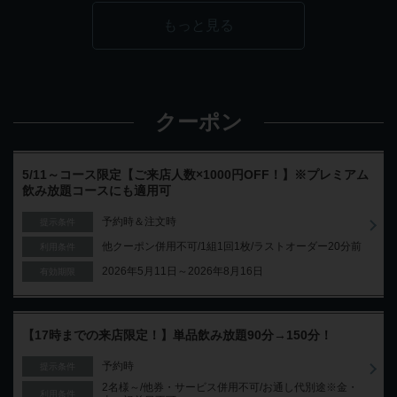
もっと見る
クーポン
5/11～コース限定【ご来店人数×1000円OFF！】※プレミアム
飲み放題コースにも適用可
予約時＆注文時
提示条件
他クーポン併用不可/1組1回1枚/ラストオーダー20分前
利用条件
2026年5月11日～2026年8月16日
有効期限
【17時までの来店限定！】単品飲み放題90分→150分！
予約時
提示条件
2名様～/他券・サービス併用不可/お通し代別途※金・
利用条件