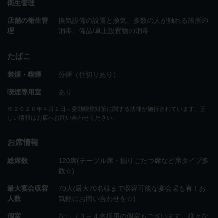
衛生管理
店舗の衛生管
換気設備の設置と換気
多数の人が触れる箇所の
理
消毒
備品/卓上設置物の消毒
たばこ
禁煙・喫煙
分煙（仕切りあり）
喫煙専用室
あり
※２０２０年４月１日～受動喫煙対策に関する法律が施行されています。正
しい情報はお店へお問い合わせください。
お席情報
総席数
120席(テーブル席・掘りごたつ席など席タイプ多
数☆)
最大宴会収容
70人(最大70名様まで収容可能な宴会場も有！お
人数
気軽にお問い合わせを☆)
個室
なし（３～４名様用の個室もございます。様々な