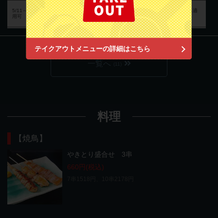
5/11～コース限定【ご来店人数×1000円OFF！】※プレミアム飲み放題コースにも適
用可
閉じる
テイクアウトメニューの詳細はこちら
一覧へ
(11)
料理
【焼鳥】
やきとり盛合せ 3串
660円
(税込)
7串1518円、10串2178円